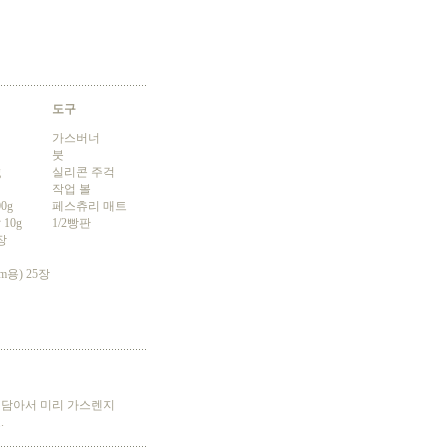
도구
가스버너
붓
g
실리콘 주걱
작업 볼
0g
페스츄리 매트
10g
1/2빵판
장
m용) 25장
을 담아서 미리 가스렌지
.