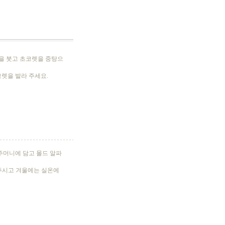
물을 붓고 초코렛을 중탕으
렛을 발라 주세요.
주머니에 담고 몰드 알파
주시고 겨울에는 실온에