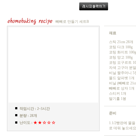
빼빼로 만들기 세트B
재료
스틱 21cm 28개
코팅 다크 100g
코팅 화이트 100
코팅 망고 100g
코팅 요구르트 10
자색 고구마 분말 
비닐 짤주머니 5
몰드 알파벳 1개
비닐 (빼빼로 21c
빼빼로 상자 1개
스티커 1개
딸기홀 1봉
작업시간 : 2~3시간
준비
분량 : 28개
난이도 :
★ ★ ☆ ☆ ☆
1.1/2빵판에 물
로 데워 놓으세요