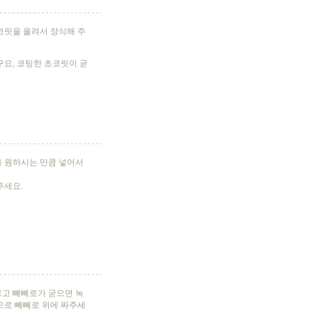
코릿을 올려서 장식해 주
구요, 코팅한 초코릿이 굳
 원하시는 만큼 넣어서
주세요.
고 빼빼로가 굳으면 녹
으로 빼빼로 위에 짜주세